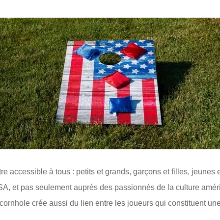
e accessible à tous : petits et grands, garçons et filles, jeunes et
SA, et pas seulement auprès des passionnés de la culture améri
e cornhole crée aussi du lien entre les joueurs qui constituent 